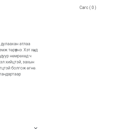
Сагс ( 0 )
 дулаахан атлаа
ж төрүүлнэ. Хэт хүнд
адуур нөмрөхөд ч
л хийцтэй, захын
гцтэй болгож өгнө.
стандартаар