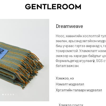
Dreamweave
Ноос, хөвөнгийн хослолтой тул
зөөлөн, арьсанд эвтэйхэн мэдрэм
биш учраас гэртээ амрахад ч, г
тохиромжтой. Уламжлалт нэхмэ
эмжээр нь харагдах байдлыг цэ
Формальдегид агуулаагүй, SGS 
баталгаажсан.
Хэмжээ, үнэ
Нэмэлт мэдээлэл
Хүргэлтийн талаарх мэдээлэл