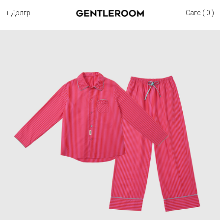
+ Дэлгүүр
Сагс ( 0 )