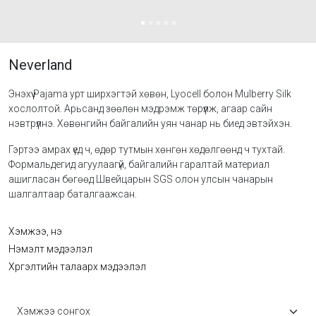
Neverland
Энэхүү Pajama урт ширхэгтэй хөвөн, Lyocell болон Mulberry Silk
хослолтой. Арьсанд зөөлөн мэдрэмж төрүүлж, агаар сайн
нэвтрүүлнэ. Хөвөнгийн байгалийн уян чанар нь биед эвтэйхэн.
Гэртээ амрах үед ч, өдөр тутмын хөнгөн хөдөлгөөнд ч тухтай.
Формальдегид агуулаагүй, байгалийн гаралтай материал
ашигласан бөгөөд Швейцарын SGS олон улсын чанарын
шалгалтаар баталгаажсан.
Хэмжээ, үнэ
Нэмэлт мэдээлэл
Хүргэлтийн талаарх мэдээлэл